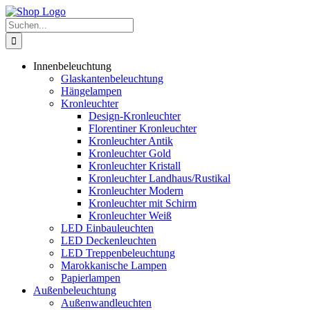
Zum
Inhalt
Suche
springen
nach:
Innenbeleuchtung
Glaskantenbeleuchtung
Hängelampen
Kronleuchter
Design-Kronleuchter
Florentiner Kronleuchter
Kronleuchter Antik
Kronleuchter Gold
Kronleuchter Kristall
Kronleuchter Landhaus/Rustikal
Kronleuchter Modern
Kronleuchter mit Schirm
Kronleuchter Weiß
LED Einbauleuchten
LED Deckenleuchten
LED Treppenbeleuchtung
Marokkanische Lampen
Papierlampen
Außenbeleuchtung
Außenwandleuchten