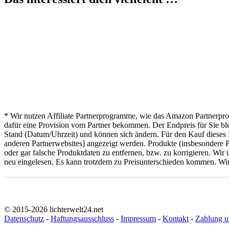
* Hinweis von lichterwelt24.net
* Wir nutzen Affiliate Partnerprogramme, wie das Amazon Partnerpro
dafür eine Provision vom Partner bekommen. Der Endpreis für Sie ble
Stand (Datum/Uhrzeit) und können sich ändern. Für den Kauf dieses 
anderen Partnerwebsites] angezeigt werden. Produkte (insbesondere Pr
oder gar falsche Produktdaten zu entfernen, bzw. zu korrigieren. Wir
neu eingelesen. Es kann trotzdem zu Preisunterschieden kommen. Wir b
© 2015-2026 lichterwelt24.net
Datenschutz
-
Haftungsausschluss
-
Impressum
-
Kontakt
-
Zahlung u