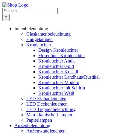
Zum
Inhalt
Suche
springen
nach:
Innenbeleuchtung
Glaskantenbeleuchtung
Hängelampen
Kronleuchter
Design-Kronleuchter
Florentiner Kronleuchter
Kronleuchter Antik
Kronleuchter Gold
Kronleuchter Kristall
Kronleuchter Landhaus/Rustikal
Kronleuchter Modern
Kronleuchter mit Schirm
Kronleuchter Weiß
LED Einbauleuchten
LED Deckenleuchten
LED Treppenbeleuchtung
Marokkanische Lampen
Papierlampen
Außenbeleuchtung
Außenwandleuchten