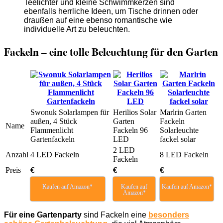
Teelichter und kleine Schwimmkerzen sind
ebenfalls herrliche Ideen, um Tische drinnen oder
draußen auf eine ebenso romantische wie
individuelle Art zu beleuchten.
Fackeln – eine tolle Beleuchtung für den Garten
Swonuk Solarlampen für
Herilios Solar
Marlrin Garten
außen, 4 Stück
Garten
Fackeln
Name
Flammenlicht
Fackeln 96
Solarleuchte
Gartenfackeln
LED
fackel solar
2 LED
Anzahl
4 LED Fackeln
8 LED Fackeln
Fackeln
Preis
€
€
€
Kaufen auf Amazon*
Kaufen auf
Kaufen auf Amazon*
Amazon*
Für eine Gartenparty
sind Fackeln eine
besonders