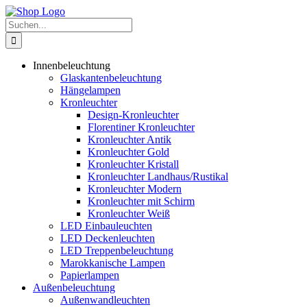
Zum
Inhalt
Suche
springen
nach:
Innenbeleuchtung
Glaskantenbeleuchtung
Hängelampen
Kronleuchter
Design-Kronleuchter
Florentiner Kronleuchter
Kronleuchter Antik
Kronleuchter Gold
Kronleuchter Kristall
Kronleuchter Landhaus/Rustikal
Kronleuchter Modern
Kronleuchter mit Schirm
Kronleuchter Weiß
LED Einbauleuchten
LED Deckenleuchten
LED Treppenbeleuchtung
Marokkanische Lampen
Papierlampen
Außenbeleuchtung
Außenwandleuchten