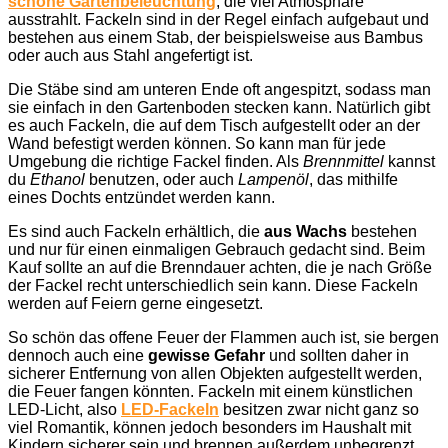
schöne Gartenbeleuchtung
, die viel Atmosphäre
ausstrahlt. Fackeln sind in der Regel einfach aufgebaut und
bestehen aus einem Stab, der beispielsweise aus Bambus
oder auch aus Stahl angefertigt ist.
Die Stäbe sind am unteren Ende oft angespitzt, sodass man
sie einfach in den Gartenboden stecken kann. Natürlich gibt
es auch Fackeln, die auf dem Tisch aufgestellt oder an der
Wand befestigt werden können. So kann man für jede
Umgebung die richtige Fackel finden. Als
Brennmittel
kannst
du
Ethanol
benutzen, oder auch
Lampenöl
, das mithilfe
eines Dochts entzündet werden kann.
Es sind auch Fackeln erhältlich, die
aus Wachs
bestehen
und nur für einen einmaligen Gebrauch gedacht sind. Beim
Kauf sollte an auf die Brenndauer achten, die je nach Größe
der Fackel recht unterschiedlich sein kann. Diese Fackeln
werden auf Feiern gerne eingesetzt.
So schön das offene Feuer der Flammen auch ist, sie bergen
dennoch auch eine
gewisse Gefahr
und sollten daher in
sicherer Entfernung von allen Objekten aufgestellt werden,
die Feuer fangen könnten. Fackeln mit einem künstlichen
LED-Licht, also
LED-Fackeln
besitzen zwar nicht ganz so
viel Romantik, können jedoch besonders im Haushalt mit
Kindern sicherer sein und brennen außerdem unbegrenzt.