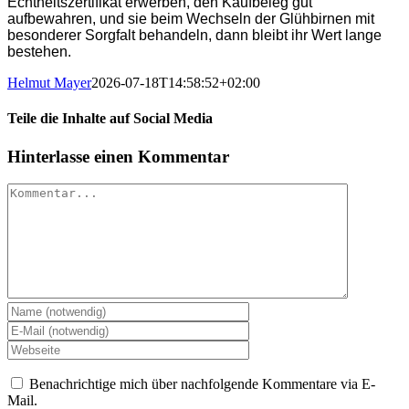
Echtheitszertifikat erwerben, den Kaufbeleg gut
aufbewahren, und sie beim Wechseln der Glühbirnen mit
besonderer Sorgfalt behandeln, dann bleibt ihr Wert lange
bestehen.
Helmut Mayer
2026-07-18T14:58:52+02:00
Teile die Inhalte auf Social Media
Facebook
X
Reddit
LinkedIn
WhatsApp
Telegram
Tumblr
Pinterest
Vk
Xing
E-
Hinterlasse einen Kommentar
Mail
Kommentar
Benachrichtige mich über nachfolgende Kommentare via E-
Mail.