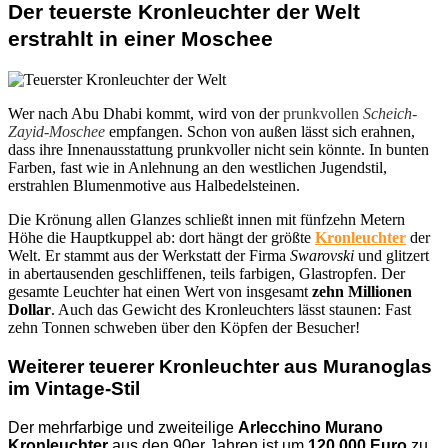
Der teuerste Kronleuchter der Welt
erstrahlt in einer Moschee
Wer nach Abu Dhabi kommt, wird von der
prunkvollen
Scheich-
Zayid-Moschee
empfangen. Schon von außen lässt sich erahnen,
dass ihre Innenausstattung prunkvoller nicht sein könnte. In bunten
Farben, fast wie in Anlehnung an den westlichen Jugendstil,
erstrahlen Blumenmotive aus Halbedelsteinen.
Die Krönung allen Glanzes schließt innen mit fünfzehn Metern
Höhe die Hauptkuppel ab: dort hängt der größte
Kronleuchter
der
Welt. Er stammt aus der Werkstatt der Firma
Swarovski
und glitzert
in abertausenden geschliffenen, teils farbigen, Glastropfen. Der
gesamte Leuchter hat einen Wert von insgesamt
zehn Millionen
Dollar
. Auch das Gewicht des Kronleuchters lässt staunen: Fast
zehn Tonnen schweben über den Köpfen der Besucher!
Weiterer teuerer Kronleuchter aus Muranoglas
im Vintage-Stil
Der mehrfarbige und zweiteilige
Arlecchino Murano
Kronleuchter
aus den 90er Jahren ist um
120.000 Euro
zu