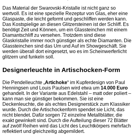
Das Material der Swarovski-Kristalle ist nicht ganz so
wertvoll. Es ist eine spezielle Rezeptur von Glas, eher eine
Glaspaste, die leicht geformt und geschliffen werden kann.
Das Kostspielige an diesen Glitzersteinen ist der Schliff. Es
benötigt Zeit und Können, um ein Glassteinchen mit einem
Diamantschliff zu versehen. Trotzdem sind diese
Glaskristalle immer noch günstiger als echte Diamanten. Die
Glassteinchen sind das Um und Auf im Showgeschäft. Sie
werden überall dort eingesetzt, wo es im Scheinwerferlicht
glitzern und funkeln soll.
Designerleuchte in Artischocken-Form
Die Pendelleuchte „
Artichoke
“ im Kupferdesign von Paul
Henningsen und Louis Paulsen wird etwa um
14.000 Euro
gehandelt. In der Variante aus Edelstahl – matt oder poliert –
kann man sie günstiger bekommen. Sie ist eine
Deckenleuchte, die als echtes Designerstück zum Klassiker
wurde. Durch die Artischockenform spendet sie Licht, das
nicht blendet. Dafür sorgen 72 einzelne Metallblätter, die
exakt gewinkelt sind. Durch die Aufteilung dieser 72 Blätter
auf zwölf Reihen wird das Licht des Leuchtkörpers mehrfach
reflektiert und gleichzeitig abgemildert.