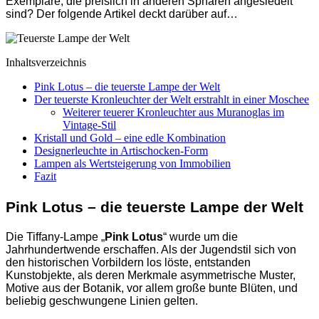
Exemplare, die preislich in anderen Sphären angesiedelt
sind? Der folgende Artikel deckt darüber auf…
Inhaltsverzeichnis
Pink Lotus – die teuerste Lampe der Welt
Der teuerste Kronleuchter der Welt erstrahlt in einer Moschee
Weiterer teuerer Kronleuchter aus Muranoglas im
Vintage-Stil
Kristall und Gold – eine edle Kombination
Designerleuchte in Artischocken-Form
Lampen als Wertsteigerung von Immobilien
Fazit
Pink Lotus – die teuerste Lampe der Welt
Die Tiffany-Lampe „
Pink Lotus
“ wurde um die
Jahrhundertwende erschaffen. Als der Jugendstil sich von
den historischen Vorbildern los löste, entstanden
Kunstobjekte, als deren Merkmale asymmetrische Muster,
Motive aus der Botanik, vor allem große bunte Blüten, und
beliebig geschwungene Linien gelten.