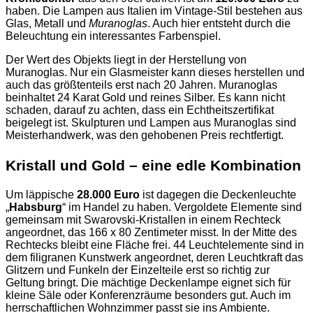
haben. Die Lampen aus Italien im Vintage-Stil bestehen aus
Glas, Metall und
Muranoglas
. Auch hier entsteht durch die
Beleuchtung ein interessantes Farbenspiel.
Der Wert des Objekts liegt in der Herstellung von
Muranoglas. Nur ein Glasmeister kann dieses herstellen und
auch das größtenteils erst nach 20 Jahren. Muranoglas
beinhaltet 24 Karat Gold und reines Silber. Es kann nicht
schaden, darauf zu achten, dass ein Echtheitszertifikat
beigelegt ist.
Skulpturen und Lampen aus Muranoglas sind
Meisterhandwerk, was den gehobenen Preis rechtfertigt.
Kristall und Gold – eine edle Kombination
Um läppische
28.000 Euro
ist dagegen die Deckenleuchte
„
Habsburg
“ im Handel zu haben. Vergoldete Elemente sind
gemeinsam mit Swarovski-Kristallen in einem Rechteck
angeordnet, das 166 x 80 Zentimeter misst. In der Mitte des
Rechtecks bleibt eine Fläche frei. 44 Leuchtelemente sind in
dem filigranen Kunstwerk angeordnet, deren Leuchtkraft das
Glitzern und Funkeln der Einzelteile erst so richtig zur
Geltung bringt. Die mächtige Deckenlampe eignet sich für
kleine Säle oder Konferenzräume besonders gut. Auch im
herrschaftlichen Wohnzimmer passt sie ins Ambiente.