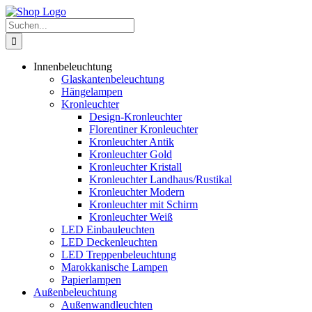
Zum
Inhalt
Suche
springen
nach:
Innenbeleuchtung
Glaskantenbeleuchtung
Hängelampen
Kronleuchter
Design-Kronleuchter
Florentiner Kronleuchter
Kronleuchter Antik
Kronleuchter Gold
Kronleuchter Kristall
Kronleuchter Landhaus/Rustikal
Kronleuchter Modern
Kronleuchter mit Schirm
Kronleuchter Weiß
LED Einbauleuchten
LED Deckenleuchten
LED Treppenbeleuchtung
Marokkanische Lampen
Papierlampen
Außenbeleuchtung
Außenwandleuchten