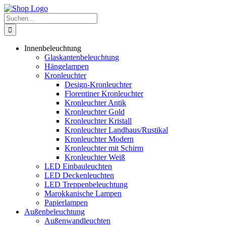
Zum
Inhalt
Suche
springen
nach:
Innenbeleuchtung
Glaskantenbeleuchtung
Hängelampen
Kronleuchter
Design-Kronleuchter
Florentiner Kronleuchter
Kronleuchter Antik
Kronleuchter Gold
Kronleuchter Kristall
Kronleuchter Landhaus/Rustikal
Kronleuchter Modern
Kronleuchter mit Schirm
Kronleuchter Weiß
LED Einbauleuchten
LED Deckenleuchten
LED Treppenbeleuchtung
Marokkanische Lampen
Papierlampen
Außenbeleuchtung
Außenwandleuchten