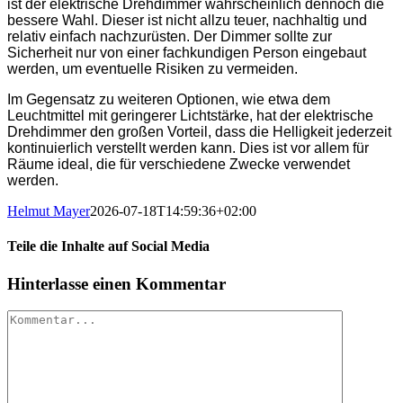
ist der elektrische Drehdimmer wahrscheinlich dennoch die
bessere Wahl. Dieser ist nicht allzu teuer, nachhaltig und
relativ einfach nachzurüsten. Der Dimmer sollte zur
Sicherheit nur von einer fachkundigen Person eingebaut
werden, um eventuelle Risiken zu vermeiden.
Im Gegensatz zu weiteren Optionen, wie etwa dem
Leuchtmittel mit geringerer Lichtstärke, hat der elektrische
Drehdimmer den großen Vorteil, dass die Helligkeit jederzeit
kontinuierlich verstellt werden kann. Dies ist vor allem für
Räume ideal, die für verschiedene Zwecke verwendet
werden.
Helmut Mayer
2026-07-18T14:59:36+02:00
Teile die Inhalte auf Social Media
Facebook
X
Reddit
LinkedIn
WhatsApp
Telegram
Tumblr
Pinterest
Vk
Xing
E-
Hinterlasse einen Kommentar
Mail
Kommentar