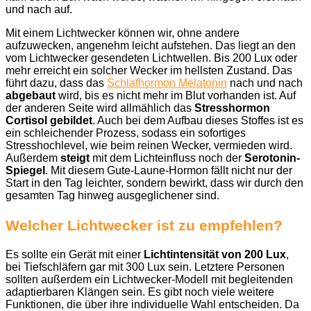
und nach auf.
Mit einem Lichtwecker können wir, ohne andere
aufzuwecken, angenehm leicht aufstehen. Das liegt an den
vom Lichtwecker gesendeten Lichtwellen. Bis 200 Lux oder
mehr erreicht ein solcher Wecker im hellsten Zustand. Das
führt dazu, dass das
Schlafhormon Melatonin
nach und nach
abgebaut
wird, bis es nicht mehr im Blut vorhanden ist. Auf
der anderen Seite wird allmählich das
Stresshormon
Cortisol
gebildet
. Auch bei dem Aufbau dieses Stoffes ist es
ein schleichender Prozess, sodass ein sofortiges
Stresshochlevel, wie beim reinen Wecker, vermieden wird.
Außerdem
steigt
mit dem Lichteinfluss noch der
Serotonin-
Spiegel
. Mit diesem Gute-Laune-Hormon fällt nicht nur der
Start in den Tag leichter, sondern bewirkt, dass wir durch den
gesamten Tag hinweg ausgeglichener sind.
Welcher Lichtwecker ist zu empfehlen?
Es sollte ein Gerät mit einer
Lichtintensität von 200 Lux
,
bei Tiefschläfern gar mit 300 Lux sein. Letztere Personen
sollten außerdem ein Lichtwecker-Modell mit begleitenden
adaptierbaren Klängen sein. Es gibt noch viele weitere
Funktionen, die über ihre individuelle Wahl entscheiden. Da