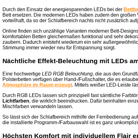
Durch den Einsatz der energiesparenden LEDs bei der
Bettb
Bett ersetzen. Die modernen LEDs haben zudem den großen Vor
vorteilhaft, da so der Schlafbereich nachts nicht zusätzlich auf
Online finden sich unzählige Varianten moderner Bett-Designs
komfortablen Betten gleichermaßen funktional und sehr dekorat
zaubern. Dadurch entsteht wiederum ein sehr außergewöhnlic
Stimmung immer wieder neu für Entspannung sorgt.
Nächtliche Effekt-Beleuchtung mit LEDs am
Eine hochwertige
LED RGB Beleuchtung
, die aus den Grundf
Polsterbetten verfügen über Hand-/Fußschalter, die es erlaub
Atmosphäre im Raum erzeugt
. Mittels weißer LED-Leiste lä
Durch RGB LEDs lassen sich prinzipiell fast sämtliche Farbtö
Lichtfarben
, die wirklich beeindrucken. Dafür beinhalten einz
Mischfarben verwandeln lassen.
So lässt sich der Schlafbereich mithilfe der Fernbedienung a
die installierte Programm-/Farbauswahl ist es ganz unkompliz
Höchsten Komfort mit individuellem Flair 