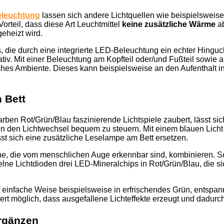
eleuchtung
lassen sich andere Lichtquellen wie beispielsweis
teil, dass diese Art Leuchtmittel
keine zusätzliche Wärme
ab
geheizt wird.
, die durch eine integrierte LED-Beleuchtung ein echter Hinguc
iv. Mit einer Beleuchtung am Kopfteil oder/und Fußteil sowie a
hes Ambiente. Dieses kann beispielsweise an den Aufenthalt i
 Bett
arben Rot/Grün/Blau faszinierende Lichtspiele zaubert, lässt 
en den Lichtwechsel bequem zu steuern. Mit einem blauen Licht
sst sich eine zusätzliche Leselampe am Bett ersetzen.
ne, die vom menschlichen Auge erkennbar sind, kombinieren. So
elne Lichtdioden drei LED-Mineralchips in Rot/Grün/Blau, die si
uf einfache Weise beispielsweise in erfrischendes Grün, entsp
iert möglich, dass ausgefallene Lichteffekte erzeugt und dadu
ergänzen