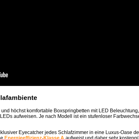
hlafambiente
tten und höchst komfortable Boxspringbetten mit LED Beleuchtun
LEDs aufweisen. Je nach Modell ist ein stufenloser Farbwechsel
exklusiver Eyecatcher jedes Schlafzimmer in eine Luxus-Oase 
ne
Energieeffizienz-Klasse A
aufweist und daher sehr kostengün