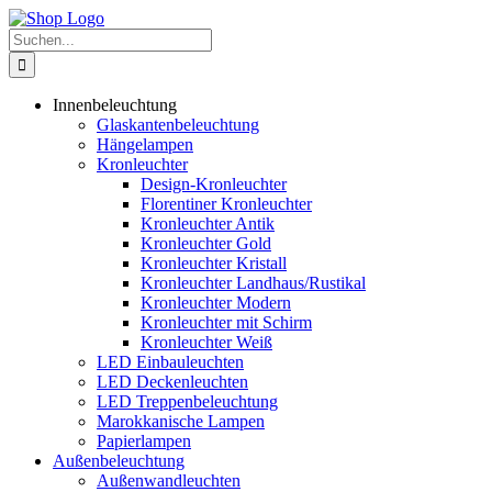
Zum
Inhalt
Suche
springen
nach:
Innenbeleuchtung
Glaskantenbeleuchtung
Hängelampen
Kronleuchter
Design-Kronleuchter
Florentiner Kronleuchter
Kronleuchter Antik
Kronleuchter Gold
Kronleuchter Kristall
Kronleuchter Landhaus/Rustikal
Kronleuchter Modern
Kronleuchter mit Schirm
Kronleuchter Weiß
LED Einbauleuchten
LED Deckenleuchten
LED Treppenbeleuchtung
Marokkanische Lampen
Papierlampen
Außenbeleuchtung
Außenwandleuchten