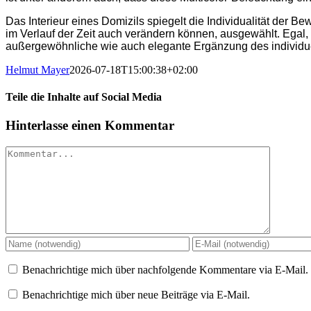
Das Interieur eines Domizils spiegelt die Individualität der 
im Verlauf der Zeit auch verändern können, ausgewählt. Egal, 
außergewöhnliche wie auch elegante Ergänzung des individuel
Helmut Mayer
2026-07-18T15:00:38+02:00
Teile die Inhalte auf Social Media
Facebook
X
Reddit
LinkedIn
WhatsApp
Telegram
Tumblr
Pinterest
Vk
Xing
E-
Hinterlasse einen Kommentar
Mail
Kommentar
Benachrichtige mich über nachfolgende Kommentare via E-Mail.
Benachrichtige mich über neue Beiträge via E-Mail.