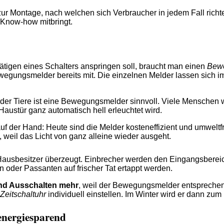
ur Montage, nach welchen sich Verbraucher in jedem Fall richten
e Know-how mitbringt.
ätigen eines Schalters anspringen soll, braucht man einen
Bew
wegungsmelder bereits mit. Die einzelnen Melder lassen sich i
er Tiere ist eine Bewegungsmelder sinnvoll. Viele Menschen wi
austür ganz automatisch hell erleuchtet wird.
f der Hand: Heute sind die Melder kosteneffizient und umweltfr
 weil das Licht von ganz alleine wieder ausgeht.
 Hausbesitzer überzeugt. Einbrecher werden den Eingangsbereich 
 oder Passanten auf frischer Tat ertappt werden.
und Ausschalten mehr
, weil der Bewegungsmelder entsprechen
Zeitschaltuhr
individuell einstellen. Im Winter wird er dann zu
energiesparend