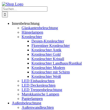
Zum
Inhalt
Suche
springen
nach:
Innenbeleuchtung
Glaskantenbeleuchtung
Hängelampen
Kronleuchter
Design-Kronleuchter
Florentiner Kronleuchter
Kronleuchter Antik
Kronleuchter Gold
Kronleuchter Kristall
Kronleuchter Landhaus/Rustikal
Kronleuchter Modern
Kronleuchter mit Schirm
Kronleuchter Weiß
LED Einbauleuchten
LED Deckenleuchten
LED Treppenbeleuchtung
Marokkanische Lampen
Papierlampen
Außenbeleuchtung
Außenwandleuchten