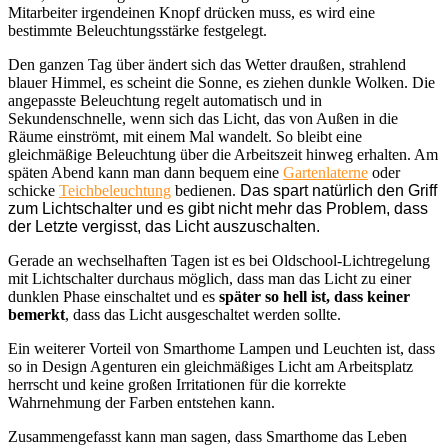
Mitarbeiter irgendeinen Knopf drücken muss, es wird eine
bestimmte Beleuchtungsstärke festgelegt.
Den ganzen Tag über ändert sich das Wetter draußen, strahlend
blauer Himmel, es scheint die Sonne, es ziehen dunkle Wolken. Die
angepasste Beleuchtung regelt automatisch und in
Sekundenschnelle, wenn sich das Licht, das von Außen in die
Räume einströmt, mit einem Mal wandelt. So bleibt eine
gleichmäßige Beleuchtung über die Arbeitszeit hinweg erhalten. Am
späten Abend kann man dann bequem eine
Gartenlaterne
oder
schicke
Teichbeleuchtung
bedienen.
Das spart natürlich den Griff
zum Lichtschalter und es gibt nicht mehr das Problem, dass
der Letzte vergisst, das Licht auszuschalten.
Gerade an wechselhaften Tagen ist es bei Oldschool-Lichtregelung
mit Lichtschalter durchaus möglich, dass man das Licht zu einer
dunklen Phase einschaltet und es
später so hell ist, dass keiner
bemerkt
, dass das Licht ausgeschaltet werden sollte.
Ein weiterer Vorteil von Smarthome Lampen und Leuchten ist, dass
so in Design Agenturen ein gleichmäßiges Licht am Arbeitsplatz
herrscht und keine großen Irritationen für die korrekte
Wahrnehmung der Farben entstehen kann.
Zusammengefasst kann man sagen, dass Smarthome das Leben