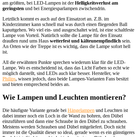
am größten, bei LED-Lampen ist der
Helligkeitsverlust am
geringsten
und bei Energiesparlampen zwischendrin.
Letztlich kommt es auch auf den Einsatzort an. Z.B. im
Kinderzimmer kann schnell mal was durch einen fliegenden Ball
kaputtgehen. Wo viel ein- und ausgeschaltet wird, ist eine schaltfeste
Lampe von Vorteil. Natürlich sollte die Lampe für den Einsatz
draußen rund ums Haus
wetterfest und kälteunempfindlich
sein.
An Orten wie der Treppe ist es wichtig, dass die Lampe sofort hell
ist.
All die erwähnten Punkte sprechen wiederum klar für die LED-
Lampe. Wo es entscheidend ist, dass das Licht Farben so echt wie
möglich darstellt, sind LEDs auch klar besser. Hersteller, wie
Philips
, wissen jedoch, dass beide Lampen-Varianten Fans besitzt
und bieten entsprechend beides an.
Wie Lampen und Leuchten montieren?
Die häufigste Variante gerade bei
Hängelampen
und Leuchten ist
dabei immer noch ein Loch in die Wand zu bohren, den Dübel
einzuführen und dann eine Schraube in den Dübel zu schrauben.
Meistens werden Schrauben und Dübel mitgeliefert. Doch nicht
immer ist die Qualität dieser so ideal, gerade wenn es ein günstigeres