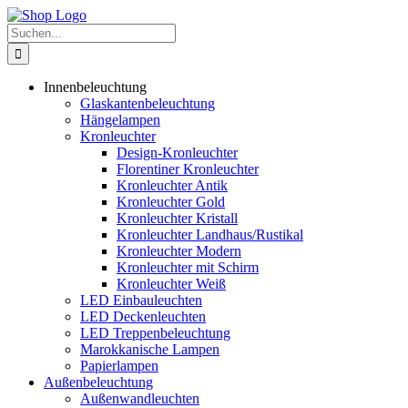
Zum
Inhalt
Suche
springen
nach:
Innenbeleuchtung
Glaskantenbeleuchtung
Hängelampen
Kronleuchter
Design-Kronleuchter
Florentiner Kronleuchter
Kronleuchter Antik
Kronleuchter Gold
Kronleuchter Kristall
Kronleuchter Landhaus/Rustikal
Kronleuchter Modern
Kronleuchter mit Schirm
Kronleuchter Weiß
LED Einbauleuchten
LED Deckenleuchten
LED Treppenbeleuchtung
Marokkanische Lampen
Papierlampen
Außenbeleuchtung
Außenwandleuchten