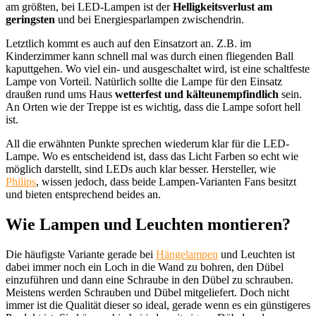
am größten, bei LED-Lampen ist der
Helligkeitsverlust am
geringsten
und bei Energiesparlampen zwischendrin.
Letztlich kommt es auch auf den Einsatzort an. Z.B. im
Kinderzimmer kann schnell mal was durch einen fliegenden Ball
kaputtgehen. Wo viel ein- und ausgeschaltet wird, ist eine schaltfeste
Lampe von Vorteil. Natürlich sollte die Lampe für den Einsatz
draußen rund ums Haus
wetterfest und kälteunempfindlich
sein.
An Orten wie der Treppe ist es wichtig, dass die Lampe sofort hell
ist.
All die erwähnten Punkte sprechen wiederum klar für die LED-
Lampe. Wo es entscheidend ist, dass das Licht Farben so echt wie
möglich darstellt, sind LEDs auch klar besser. Hersteller, wie
Philips
, wissen jedoch, dass beide Lampen-Varianten Fans besitzt
und bieten entsprechend beides an.
Wie Lampen und Leuchten montieren?
Die häufigste Variante gerade bei
Hängelampen
und Leuchten ist
dabei immer noch ein Loch in die Wand zu bohren, den Dübel
einzuführen und dann eine Schraube in den Dübel zu schrauben.
Meistens werden Schrauben und Dübel mitgeliefert. Doch nicht
immer ist die Qualität dieser so ideal, gerade wenn es ein günstigeres