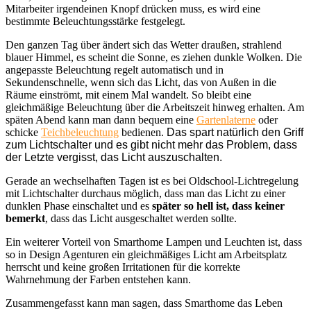
Mitarbeiter irgendeinen Knopf drücken muss, es wird eine
bestimmte Beleuchtungsstärke festgelegt.
Den ganzen Tag über ändert sich das Wetter draußen, strahlend
blauer Himmel, es scheint die Sonne, es ziehen dunkle Wolken. Die
angepasste Beleuchtung regelt automatisch und in
Sekundenschnelle, wenn sich das Licht, das von Außen in die
Räume einströmt, mit einem Mal wandelt. So bleibt eine
gleichmäßige Beleuchtung über die Arbeitszeit hinweg erhalten. Am
späten Abend kann man dann bequem eine
Gartenlaterne
oder
schicke
Teichbeleuchtung
bedienen.
Das spart natürlich den Griff
zum Lichtschalter und es gibt nicht mehr das Problem, dass
der Letzte vergisst, das Licht auszuschalten.
Gerade an wechselhaften Tagen ist es bei Oldschool-Lichtregelung
mit Lichtschalter durchaus möglich, dass man das Licht zu einer
dunklen Phase einschaltet und es
später so hell ist, dass keiner
bemerkt
, dass das Licht ausgeschaltet werden sollte.
Ein weiterer Vorteil von Smarthome Lampen und Leuchten ist, dass
so in Design Agenturen ein gleichmäßiges Licht am Arbeitsplatz
herrscht und keine großen Irritationen für die korrekte
Wahrnehmung der Farben entstehen kann.
Zusammengefasst kann man sagen, dass Smarthome das Leben