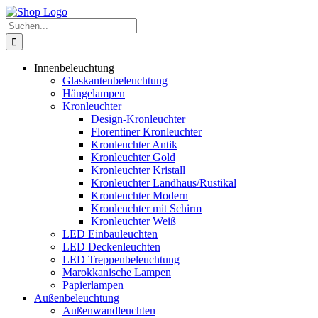
Zum
Inhalt
Suche
springen
nach:
Innenbeleuchtung
Glaskantenbeleuchtung
Hängelampen
Kronleuchter
Design-Kronleuchter
Florentiner Kronleuchter
Kronleuchter Antik
Kronleuchter Gold
Kronleuchter Kristall
Kronleuchter Landhaus/Rustikal
Kronleuchter Modern
Kronleuchter mit Schirm
Kronleuchter Weiß
LED Einbauleuchten
LED Deckenleuchten
LED Treppenbeleuchtung
Marokkanische Lampen
Papierlampen
Außenbeleuchtung
Außenwandleuchten