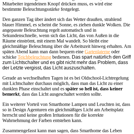
Mitarbeiter irgendeinen Knopf drücken muss, es wird eine
bestimmte Beleuchtungsstärke festgelegt.
Den ganzen Tag über ändert sich das Wetter draußen, strahlend
blauer Himmel, es scheint die Sonne, es ziehen dunkle Wolken. Die
angepasste Beleuchtung regelt automatisch und in
Sekundenschnelle, wenn sich das Licht, das von Außen in die
Räume einströmt, mit einem Mal wandelt. So bleibt eine
gleichmäßige Beleuchtung über die Arbeitszeit hinweg erhalten. Am
späten Abend kann man dann bequem eine
Gartenlaterne
oder
schicke
Teichbeleuchtung
bedienen.
Das spart natürlich den Griff
zum Lichtschalter und es gibt nicht mehr das Problem, dass
der Letzte vergisst, das Licht auszuschalten.
Gerade an wechselhaften Tagen ist es bei Oldschool-Lichtregelung
mit Lichtschalter durchaus möglich, dass man das Licht zu einer
dunklen Phase einschaltet und es
später so hell ist, dass keiner
bemerkt
, dass das Licht ausgeschaltet werden sollte.
Ein weiterer Vorteil von Smarthome Lampen und Leuchten ist, dass
so in Design Agenturen ein gleichmäßiges Licht am Arbeitsplatz
herrscht und keine großen Irritationen für die korrekte
Wahrnehmung der Farben entstehen kann.
Zusammengefasst kann man sagen, dass Smarthome das Leben