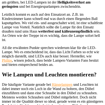
am größten, bei LED-Lampen ist der
Helligkeitsverlust am
geringsten
und bei Energiesparlampen zwischendrin.
Letztlich kommt es auch auf den Einsatzort an. Z.B. im
Kinderzimmer kann schnell mal was durch einen fliegenden Ball
kaputtgehen. Wo viel ein- und ausgeschaltet wird, ist eine schaltfeste
Lampe von Vorteil. Natürlich sollte die Lampe für den Einsatz
draußen rund ums Haus
wetterfest und kälteunempfindlich
sein.
An Orten wie der Treppe ist es wichtig, dass die Lampe sofort hell
ist.
All die erwähnten Punkte sprechen wiederum klar für die LED-
Lampe. Wo es entscheidend ist, dass das Licht Farben so echt wie
möglich darstellt, sind LEDs auch klar besser. Hersteller, wie
Philips
, wissen jedoch, dass beide Lampen-Varianten Fans besitzt
und bieten entsprechend beides an.
Wie Lampen und Leuchten montieren?
Die häufigste Variante gerade bei
Hängelampen
und Leuchten ist
dabei immer noch ein Loch in die Wand zu bohren, den Dübel
einzuführen und dann eine Schraube in den Dübel zu schrauben.
Meistens werden Schrauben und Dübel mitgeliefert. Doch nicht
immer ist die Qualität dieser so ideal, gerade wenn es ein günstigeres