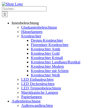
Zum
Inhalt
Suche
springen
nach:
Innenbeleuchtung
Glaskantenbeleuchtung
Hängelampen
Kronleuchter
Design-Kronleuchter
Florentiner Kronleuchter
Kronleuchter Antik
Kronleuchter Gold
Kronleuchter Kristall
Kronleuchter Landhaus/Rustikal
Kronleuchter Modern
Kronleuchter mit Schirm
Kronleuchter Weiß
LED Einbauleuchten
LED Deckenleuchten
LED Treppenbeleuchtung
Marokkanische Lampen
Papierlampen
Außenbeleuchtung
Außenwandleuchten