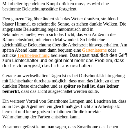
Mitarbeiter irgendeinen Knopf drücken muss, es wird eine
bestimmte Beleuchtungsstärke festgelegt.
Den ganzen Tag über ändert sich das Wetter draußen, strahlend
blauer Himmel, es scheint die Sonne, es ziehen dunkle Wolken. Die
angepasste Beleuchtung regelt automatisch und in
Sekundenschnelle, wenn sich das Licht, das von Außen in die
Räume einströmt, mit einem Mal wandelt. So bleibt eine
gleichmäßige Beleuchtung über die Arbeitszeit hinweg erhalten. Am
späten Abend kann man dann bequem eine
Gartenlaterne
oder
schicke
Teichbeleuchtung
bedienen.
Das spart natürlich den Griff
zum Lichtschalter und es gibt nicht mehr das Problem, dass
der Letzte vergisst, das Licht auszuschalten.
Gerade an wechselhaften Tagen ist es bei Oldschool-Lichtregelung
mit Lichtschalter durchaus möglich, dass man das Licht zu einer
dunklen Phase einschaltet und es
später so hell ist, dass keiner
bemerkt
, dass das Licht ausgeschaltet werden sollte.
Ein weiterer Vorteil von Smarthome Lampen und Leuchten ist, dass
so in Design Agenturen ein gleichmäßiges Licht am Arbeitsplatz
herrscht und keine großen Irritationen für die korrekte
Wahrnehmung der Farben entstehen kann.
Zusammengefasst kann man sagen, dass Smarthome das Leben