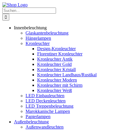
Zum
Inhalt
Suche
springen
nach:
Innenbeleuchtung
Glaskantenbeleuchtung
Hängelampen
Kronleuchter
Design-Kronleuchter
Florentiner Kronleuchter
Kronleuchter Antik
Kronleuchter Gold
Kronleuchter Kristall
Kronleuchter Landhaus/Rustikal
Kronleuchter Modern
Kronleuchter mit Schirm
Kronleuchter Weiß
LED Einbauleuchten
LED Deckenleuchten
LED Treppenbeleuchtung
Marokkanische Lampen
Papierlampen
Außenbeleuchtung
Außenwandleuchten