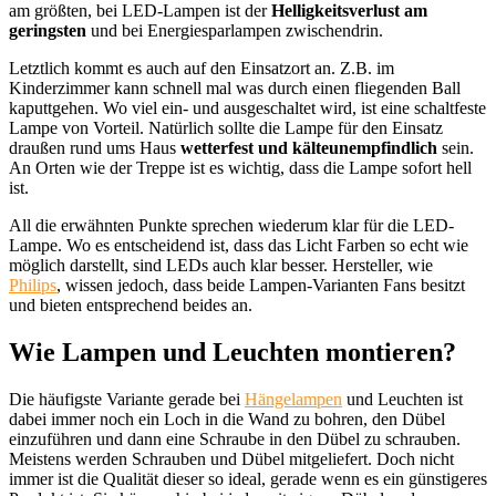
am größten, bei LED-Lampen ist der
Helligkeitsverlust am
geringsten
und bei Energiesparlampen zwischendrin.
Letztlich kommt es auch auf den Einsatzort an. Z.B. im
Kinderzimmer kann schnell mal was durch einen fliegenden Ball
kaputtgehen. Wo viel ein- und ausgeschaltet wird, ist eine schaltfeste
Lampe von Vorteil. Natürlich sollte die Lampe für den Einsatz
draußen rund ums Haus
wetterfest und kälteunempfindlich
sein.
An Orten wie der Treppe ist es wichtig, dass die Lampe sofort hell
ist.
All die erwähnten Punkte sprechen wiederum klar für die LED-
Lampe. Wo es entscheidend ist, dass das Licht Farben so echt wie
möglich darstellt, sind LEDs auch klar besser. Hersteller, wie
Philips
, wissen jedoch, dass beide Lampen-Varianten Fans besitzt
und bieten entsprechend beides an.
Wie Lampen und Leuchten montieren?
Die häufigste Variante gerade bei
Hängelampen
und Leuchten ist
dabei immer noch ein Loch in die Wand zu bohren, den Dübel
einzuführen und dann eine Schraube in den Dübel zu schrauben.
Meistens werden Schrauben und Dübel mitgeliefert. Doch nicht
immer ist die Qualität dieser so ideal, gerade wenn es ein günstigeres