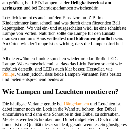
am größten, bei LED-Lampen ist der
Helligkeitsverlust am
geringsten
und bei Energiesparlampen zwischendrin.
Letztlich kommt es auch auf den Einsatzort an. Z.B. im
Kinderzimmer kann schnell mal was durch einen fliegenden Ball
kaputtgehen. Wo viel ein- und ausgeschaltet wird, ist eine schaltfeste
Lampe von Vorteil. Natürlich sollte die Lampe für den Einsatz
draußen rund ums Haus
wetterfest und kälteunempfindlich
sein.
An Orten wie der Treppe ist es wichtig, dass die Lampe sofort hell
ist.
All die erwähnten Punkte sprechen wiederum klar für die LED-
Lampe. Wo es entscheidend ist, dass das Licht Farben so echt wie
möglich darstellt, sind LEDs auch klar besser. Hersteller, wie
Philips
, wissen jedoch, dass beide Lampen-Varianten Fans besitzt
und bieten entsprechend beides an.
Wie Lampen und Leuchten montieren?
Die häufigste Variante gerade bei
Hängelampen
und Leuchten ist
dabei immer noch ein Loch in die Wand zu bohren, den Dübel
einzuführen und dann eine Schraube in den Dübel zu schrauben.
Meistens werden Schrauben und Dübel mitgeliefert. Doch nicht
immer ist die Qualität dieser so ideal, gerade wenn es ein günstigeres