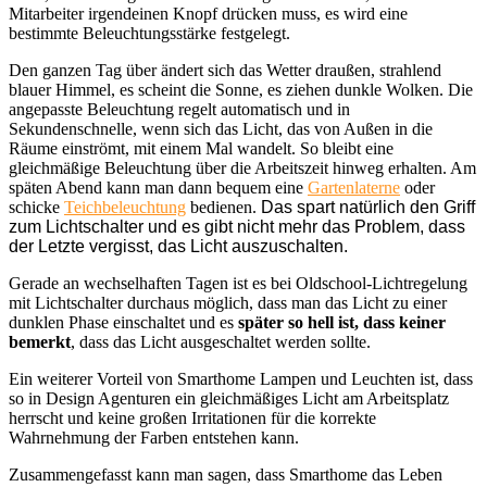
Mitarbeiter irgendeinen Knopf drücken muss, es wird eine
bestimmte Beleuchtungsstärke festgelegt.
Den ganzen Tag über ändert sich das Wetter draußen, strahlend
blauer Himmel, es scheint die Sonne, es ziehen dunkle Wolken. Die
angepasste Beleuchtung regelt automatisch und in
Sekundenschnelle, wenn sich das Licht, das von Außen in die
Räume einströmt, mit einem Mal wandelt. So bleibt eine
gleichmäßige Beleuchtung über die Arbeitszeit hinweg erhalten. Am
späten Abend kann man dann bequem eine
Gartenlaterne
oder
schicke
Teichbeleuchtung
bedienen.
Das spart natürlich den Griff
zum Lichtschalter und es gibt nicht mehr das Problem, dass
der Letzte vergisst, das Licht auszuschalten.
Gerade an wechselhaften Tagen ist es bei Oldschool-Lichtregelung
mit Lichtschalter durchaus möglich, dass man das Licht zu einer
dunklen Phase einschaltet und es
später so hell ist, dass keiner
bemerkt
, dass das Licht ausgeschaltet werden sollte.
Ein weiterer Vorteil von Smarthome Lampen und Leuchten ist, dass
so in Design Agenturen ein gleichmäßiges Licht am Arbeitsplatz
herrscht und keine großen Irritationen für die korrekte
Wahrnehmung der Farben entstehen kann.
Zusammengefasst kann man sagen, dass Smarthome das Leben