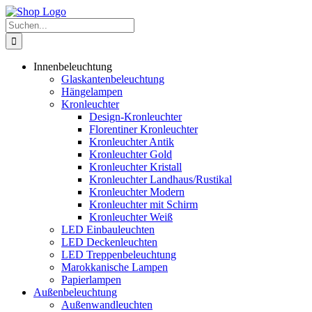
Zum
Inhalt
Suche
springen
nach:
Innenbeleuchtung
Glaskantenbeleuchtung
Hängelampen
Kronleuchter
Design-Kronleuchter
Florentiner Kronleuchter
Kronleuchter Antik
Kronleuchter Gold
Kronleuchter Kristall
Kronleuchter Landhaus/Rustikal
Kronleuchter Modern
Kronleuchter mit Schirm
Kronleuchter Weiß
LED Einbauleuchten
LED Deckenleuchten
LED Treppenbeleuchtung
Marokkanische Lampen
Papierlampen
Außenbeleuchtung
Außenwandleuchten