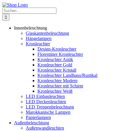
Zum
Inhalt
Suche
springen
nach:
Innenbeleuchtung
Glaskantenbeleuchtung
Hängelampen
Kronleuchter
Design-Kronleuchter
Florentiner Kronleuchter
Kronleuchter Antik
Kronleuchter Gold
Kronleuchter Kristall
Kronleuchter Landhaus/Rustikal
Kronleuchter Modern
Kronleuchter mit Schirm
Kronleuchter Weiß
LED Einbauleuchten
LED Deckenleuchten
LED Treppenbeleuchtung
Marokkanische Lampen
Papierlampen
Außenbeleuchtung
Außenwandleuchten