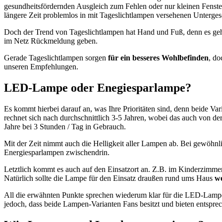
gesundheitsfördernden Ausgleich zum Fehlen oder nur kleinen Fenste
längere Zeit problemlos in mit Tageslichtlampen versehenen Unterges
Doch der Trend von Tageslichtlampen hat Hand und Fuß, denn es geht 
im Netz Rückmeldung geben.
Gerade Tageslichtlampen sorgen
für ein besseres Wohlbefinden
, do
unseren Empfehlungen.
LED-Lampe oder Enegiesparlampe?
Es kommt hierbei darauf an, was Ihre Prioritäten sind, denn beide Var
rechnet sich nach durchschnittlich 3-5 Jahren, wobei das auch von de
Jahre bei 3 Stunden / Tag in Gebrauch.
Mit der Zeit nimmt auch die Helligkeit aller Lampen ab. Bei gewöhn
Energiesparlampen zwischendrin.
Letztlich kommt es auch auf den Einsatzort an. Z.B. im Kinderzimmer 
Natürlich sollte die Lampe für den Einsatz draußen rund ums Haus
we
All die erwähnten Punkte sprechen wiederum klar für die LED-Lampe. W
jedoch, dass beide Lampen-Varianten Fans besitzt und bieten entspre