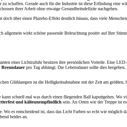
r zu schaffen. Gerade auch für die Industrie ist diese Erfindung eine
chossen ihrer Arbeit ohne etwaige Gesundheitsdefizite nachgehen.
doch über einen Plazebo-Effekt deutlich hinaus, dass viele Menschen 
ch allgemein wirkt schöne passende Beleuchtung positiv auf Ihre Stim
ianten einer Lichtzufuhr besitzen ihre persönlichen Vorteile. Eine LED
r
Brenndauer
pro Tag abhängt. Die Lebensdauer sollte dies hergeben
lichen Glühlampen ist die Helligkeitsabnahme mit der Zeit am größten
kann schnell mal was durch einen fliegenden Ball kaputtgehen. Wo viel 
tterfest und kälteunempfindlich
sein. An Orten wie der Treppe ist es 
o es entscheidend ist, dass das Licht Farben so echt wie möglich dars
chend beides an.