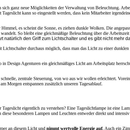
 sich ganz neue Möglichkeiten der Verwaltung von Beleuchtung. Arbeitge
Tageslicht kann so eingestellt werden, dass kein Mitarbeiter irgende
er Himmel, es scheint die Sonne, es ziehen dunkle Wolken. Die angepas
l wandelt. So bleibt eine gleichmäßige Beleuchtung über die Arbeits
t natürlich den Griff zum Lichtschalter und es gibt nicht mehr d
t Lichtschalter durchaus möglich, dass man das Licht zu einer dunklen
 in Design Agenturen ein gleichmäßiges Licht am Arbeitsplatz herrscht
nelle, zentrale Steuerung, von wo aus wir wollen erleichtert. Voreing
am Morgen entspannen zusätzlich unseren Tagesablauf.
Tageslicht eigentlich zu verstehen? Eine Tageslichtlampe ist eine Lam
rden diese besonderen Lampen und Leuchten entweder direkt und intensi
rper an diesem Licht und
nimmt wertvolle Energie auf
. Auch ein Zim