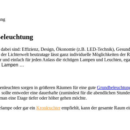
ung
Beleuchtung
bei sind: Effizienz, Design, Ökonomie (z.B. LED-Technik), Gesundheit
der Lichterwelt heutzutage lässt ganz individuelle Möglichkeiten der 
er und einfach für jeden Anlass die richtigen Lampen und Leuchten, egal
nd Lampen …
enleuchten sorgen in größeren Räumen für eine gute
Grundbeleuchtun
sollte entweder eine dauerhafte (zumindest für die abendlichen Stund
man eine Etage tiefer oder höher gehen möchte.
gelampe oder gar ein
Kronleuchter
empfiehlt, kann der gesamte Raum e