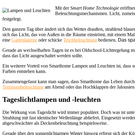
Mit der
Smart Home Technologie
eröffnen
Beleuchtungsmechanismen. Licht, zumeist 
festgelegt.
Den ganzen Tag über ändert sich das Wetter draußen, strahlend blau
sich das Licht, das von Außen in die Räume einströmt, mit einem Ma
eine
Gartenlaterne
oder schicke
Teichbeleuchtung
bedienen.
Das spar
Gerade an wechselhaften Tagen ist es bei Oldschool-Lichtregelung mi
dass das Licht ausgeschaltet werden sollte.
Ein weiterer Vorteil von Smarthome Lampen und Leuchten ist, dass so
Farben entstehen kann.
Zusammengefasst kann man sagen, dass Smarthome das Leben durch sch
Terrassenbeleuchtung
am Abend oder das Hochklappen der Jalousien 
Tageslichtlampen und -leuchten
Die Wirkung von Tageslicht wird immer populärer. Doch was ist unter 
Strahlung mit fast identischer Wellenlänge abliefert. Eingesetzt we
abgeschwächter als Deckenbeleuchtung beispielsweise.
Gerade über den sonnenlichtarmen Winter hinweg erfreut sich der Kö