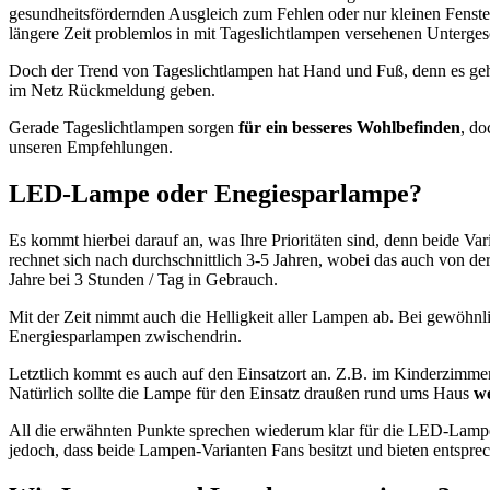
gesundheitsfördernden Ausgleich zum Fehlen oder nur kleinen Fenste
längere Zeit problemlos in mit Tageslichtlampen versehenen Unterges
Doch der Trend von Tageslichtlampen hat Hand und Fuß, denn es geht 
im Netz Rückmeldung geben.
Gerade Tageslichtlampen sorgen
für ein besseres Wohlbefinden
, do
unseren Empfehlungen.
LED-Lampe oder Enegiesparlampe?
Es kommt hierbei darauf an, was Ihre Prioritäten sind, denn beide Var
rechnet sich nach durchschnittlich 3-5 Jahren, wobei das auch von de
Jahre bei 3 Stunden / Tag in Gebrauch.
Mit der Zeit nimmt auch die Helligkeit aller Lampen ab. Bei gewöhn
Energiesparlampen zwischendrin.
Letztlich kommt es auch auf den Einsatzort an. Z.B. im Kinderzimmer 
Natürlich sollte die Lampe für den Einsatz draußen rund ums Haus
we
All die erwähnten Punkte sprechen wiederum klar für die LED-Lampe. W
jedoch, dass beide Lampen-Varianten Fans besitzt und bieten entspre