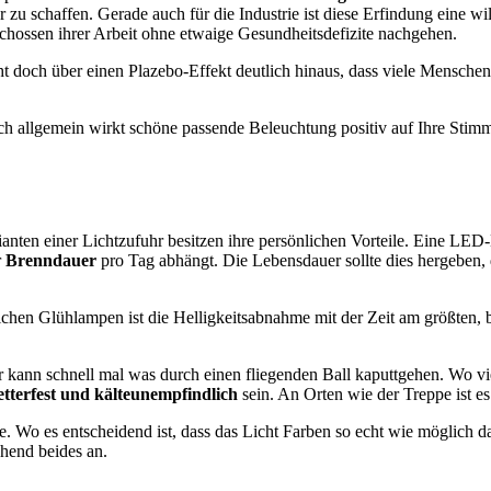
r zu schaffen. Gerade auch für die Industrie ist diese Erfindung eine
chossen ihrer Arbeit ohne etwaige Gesundheitsdefizite nachgehen.
doch über einen Plazebo-Effekt deutlich hinaus, dass viele Menschen 
ch allgemein wirkt schöne passende Beleuchtung positiv auf Ihre Stim
ianten einer Lichtzufuhr besitzen ihre persönlichen Vorteile. Eine LED
r
Brenndauer
pro Tag abhängt. Die Lebensdauer sollte dies hergeben
lichen Glühlampen ist die Helligkeitsabnahme mit der Zeit am größten
kann schnell mal was durch einen fliegenden Ball kaputtgehen. Wo viel 
tterfest und kälteunempfindlich
sein. An Orten wie der Treppe ist es 
o es entscheidend ist, dass das Licht Farben so echt wie möglich dars
chend beides an.