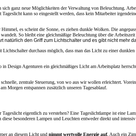
 sich ganz neue Möglichkeiten der Verwaltung von Beleuchtung. Arbeitge
Tageslicht kann so eingestellt werden, dass kein Mitarbeiter irgende
er Himmel, es scheint die Sonne, es ziehen dunkle Wolken. Die angepas
l wandelt. So bleibt eine gleichmäßige Beleuchtung über die Arbeits
t natürlich den Griff zum Lichtschalter und es gibt nicht mehr d
t Lichtschalter durchaus möglich, dass man das Licht zu einer dunklen
 in Design Agenturen ein gleichmäßiges Licht am Arbeitsplatz herrscht
nelle, zentrale Steuerung, von wo aus wir wollen erleichtert. Voreing
am Morgen entspannen zusätzlich unseren Tagesablauf.
Tageslicht eigentlich zu verstehen? Eine Tageslichtlampe ist eine Lam
rden diese besonderen Lampen und Leuchten entweder direkt und intensi
rper an diesem Licht und
nimmt wertvolle Energie auf
. Auch ein Zim