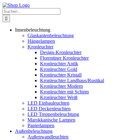
Zum
Inhalt
Suche
springen
nach:
Innenbeleuchtung
Glaskantenbeleuchtung
Hängelampen
Kronleuchter
Design-Kronleuchter
Florentiner Kronleuchter
Kronleuchter Antik
Kronleuchter Gold
Kronleuchter Kristall
Kronleuchter Landhaus/Rustikal
Kronleuchter Modern
Kronleuchter mit Schirm
Kronleuchter Weiß
LED Einbauleuchten
LED Deckenleuchten
LED Treppenbeleuchtung
Marokkanische Lampen
Papierlampen
Außenbeleuchtung
Außenwandleuchten