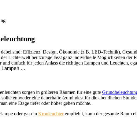
ung
Beleuchtung
bei sind: Effizienz, Design, Ökonomie (z.B. LED-Technik), Gesundheit
der Lichterwelt heutzutage lässt ganz individuelle Möglichkeiten der 
er und einfach für jeden Anlass die richtigen Lampen und Leuchten, egal
nd Lampen …
enleuchten sorgen in größeren Räumen für eine gute
Grundbeleuchtun
sollte entweder eine dauerhafte (zumindest für die abendlichen Stund
man eine Etage tiefer oder höher gehen möchte.
gelampe oder gar ein
Kronleuchter
empfiehlt, kann der gesamte Raum e