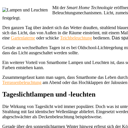
Mit der
Smart Home Technologie
eröffnen
Beleuchtungsmechanismen. Licht, zumeist 
festgelegt.
Den ganzen Tag über ändert sich das Wetter draußen, strahlend blau
sich das Licht, das von Außen in die Räume einströmt, mit einem Ma
eine
Gartenlaterne
oder schicke
Teichbeleuchtung
bedienen.
Das spar
Gerade an wechselhaften Tagen ist es bei Oldschool-Lichtregelung mi
dass das Licht ausgeschaltet werden sollte.
Ein weiterer Vorteil von Smarthome Lampen und Leuchten ist, dass so
Farben entstehen kann.
Zusammengefasst kann man sagen, dass Smarthome das Leben durch sch
Terrassenbeleuchtung
am Abend oder das Hochklappen der Jalousien 
Tageslichtlampen und -leuchten
Die Wirkung von Tageslicht wird immer populärer. Doch was ist unter 
Strahlung mit fast identischer Wellenlänge abliefert. Eingesetzt we
abgeschwächter als Deckenbeleuchtung beispielsweise.
Gerade über den sonnenlichtarmen Winter hinweg erfreut sich der Kö